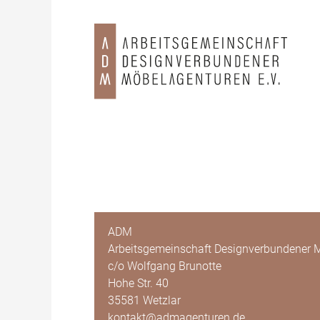
ADM
Arbeitsgemeinschaft Designverbundener M
c/o Wolfgang Brunotte
Hohe Str. 40
35581 Wetzlar
kontakt@admagenturen.de