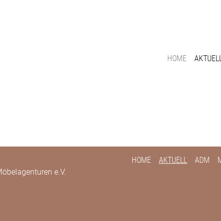
HOME
AKTUEL
HOME
AKTUELL
ADM
öbelagenturen e.V.