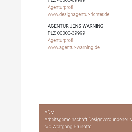
PLZ 40000-69999
Agenturprofil
www.designagentur-richter.de
AGENTUR JENS WARNING
PLZ 00000-39999
Agenturprofil
www.agentur-warning.de
ADM
Arbeitsgemeinschaft Designverbundener M
c/o Wolfgang Brunotte