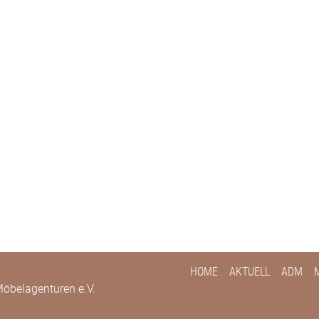
HOME
AKTUELL
ADM
öbelagenturen e.V.