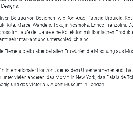
n Designs.
iven Beitrag von Designern wie Ron Arad, Patricia Urquiola, Ros
uki Kita, Marcel Wanders, Tokujin Yoshioka, Enrico Franzolini, D
roso im Laufe der Jahre eine Kollektion mit ikonischen Produkte
esamt sehr markant und unterschiedlich sind.
e Element bleibt aber bei allen Entwürfen die Mischung aus Mod
Ein internationaler Horizont, der es dem Unternehmen erlaubt ha
er unter vielen anderen: das MoMA in New York, das Palais de To
nedig und das Victoria & Albert Museum in London.