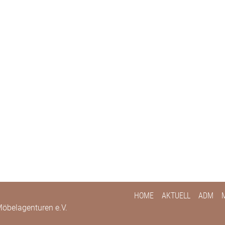
HOME
AKTUELL
ADM
öbelagenturen e.V.