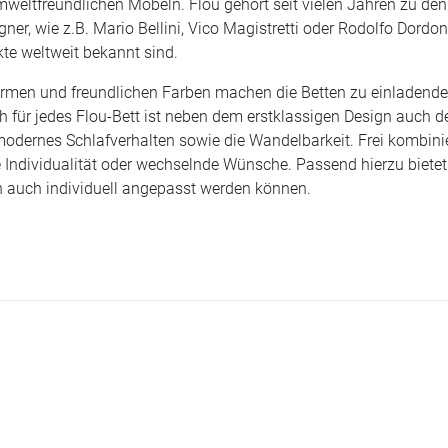
mweltfreundlichen Möbeln. Flou gehört seit vielen Jahren zu den
er, wie z.B. Mario Bellini, Vico Magistretti oder Rodolfo Dordoni
kte weltweit bekannt sind.
rmen und freundlichen Farben machen die Betten zu einladend
ch für jedes Flou-Bett ist neben dem erstklassigen Design auch 
modernes Schlafverhalten sowie die Wandelbarkeit. Frei kombini
 Individualität oder wechselnde Wünsche. Passend hierzu biete
 auch individuell angepasst werden können.