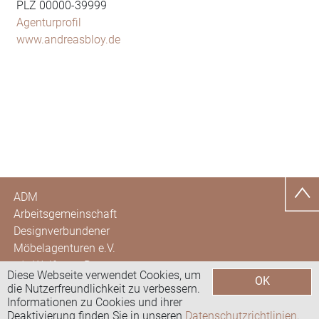
PLZ 00000-39999
Agenturprofil
www.andreasbloy.de
ADM
Arbeitsgemeinschaft
Designverbundener
Möbelagenturen e.V.
c/o Wolfgang Brunotte
Diese Webseite verwendet Cookies, um
OK
Hohe Str. 40
die Nutzerfreundlichkeit zu verbessern.
35581 Wetzlar
Datenschutzerklärung
Informationen zu Cookies und ihrer
Deaktivierung finden Sie in unseren
Datenschutzrichtlinien
.
kontakt@admagenturen.de