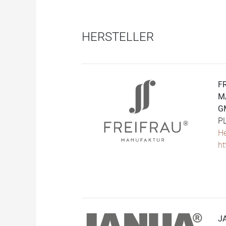
HERSTELLER
F
M
G
P
He
ht
J