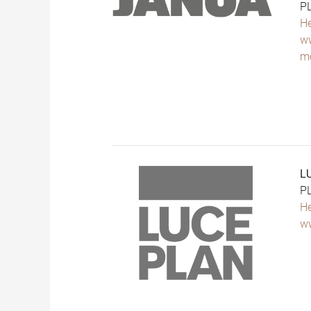
P
He
w
m
L
P
He
w