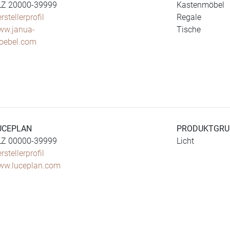
LZ 20000-39999
Kastenmöbel
rstellerprofil
Regale
ww.janua-
Tische
oebel.com
UCEPLAN
PRODUKTGRU
LZ 00000-39999
Licht
rstellerprofil
ww.luceplan.com