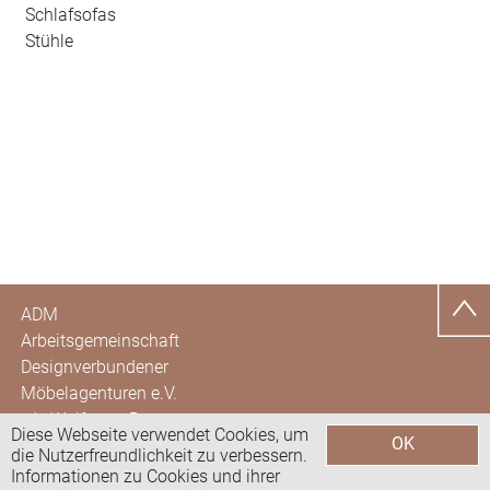
Schlafsofas
Stühle
ADM
Arbeitsgemeinschaft
Designverbundener
Möbelagenturen e.V.
c/o Wolfgang Brunotte
Diese Webseite verwendet Cookies, um
OK
Hohe Str. 40
die Nutzerfreundlichkeit zu verbessern.
35581 Wetzlar
Informationen zu Cookies und ihrer
Datenschutzerklärung