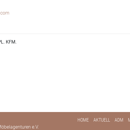
.com
L. KFM.
HOME
AKTUELL
ADM
öbelagenturen e.V.